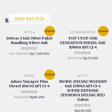
TIDAK ADA STOK
Related products
Original
Current
Original
Current
Diskon!
Diskon!
API CI-4
OLI MESIN DIESEL
price
price
price
price
was:
is:
was:
is:
Delvac 1 SAE 5W40 Paket
TOP 1 TOP ONE
Rp1.250.000.
Rp1.240.000.
Rp77.500.
Rp70.000
Bundling 8 liter Asli
ZENZATION DIESEL SAE
10W40 API CJ-4
Rp
1.250.000
Rated
Rp
1.240.000
0
Rp
77.500
Rated
Rp
70.000
out
0
of
out
5
of
5
Original
Current
Diskon!
ADNOC
API CI-4
price
price
was:
is:
Adnoc Voyager Plus
MOBIL DELVAC MODERN
Rp92.500.
Rp85.000.
Diesel 10w30 API CI-4
SAE 15W40 API CI-4
SUPER DEFENSE
(PENERUS DELVAC MX)
Rp
92.500
Rated
Rp
85.000
Galon
0
out
of
5
Rated
Rp
345.000