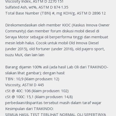
Viscosity Index, ASTM D 2270 151
Sulfated Ash, wt%, ASTM D 874 1.35
Total Base Number (TBN) #, mg KOH/g, ASTM D 2896 12
Direkomendasikan oleh member KIOC (Kaskus Innova Owner
Community) dan member forum diskusi mobil diesel di
Seraya Motor sebagai oli berperforma tinggi dan membuat
mesin lebih halus. Cocok untuk mobil Old Innova Diesel
(under 2015), old fortuner (under 2016), old pajero sport,
isuzu MuX, dan lain lain
Barang dijamin 100% asli (ada hasil Lab Oli dari TRAKINDO-
silakan lihat gambar); dengan hasil:
TBN : 10,9 (klaim produsen: 12)
Viscosity, ASTM D 445
cSt @ 40C: 106 (klaim produsen: 102)
cSt @ 100C: 15,1 (klaim produsen: 14,8)
perbedaan/disparitas tersebut masih dalam taraf wajar
Kesimpulan dari TRAKINDO:
SEMUA HASIL TEST TERLIHAT NORMAL. OLI SEPERTINYA