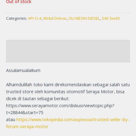
Out of stock
customer
rating
Categories:
API CI-4
,
Mobil Delvac
,
OLI MESIN DIESEL
,
SAE 5w40
Description
Reviews (1)
Assalamualaikum
Alhamdulillah toko kami direkomendasikan sebagai salah satu
trusted store oleh komunitas otomotif Seraya Motor, bisa
dicek di tautan sebagai berikut:
https://www.serayamotor.com/diskusi/viewtopic.php?
t=28844&start=75
atau
https://www.tokopedia.com/aspexsia/trusted-seller-by-
forum-seraya-motor