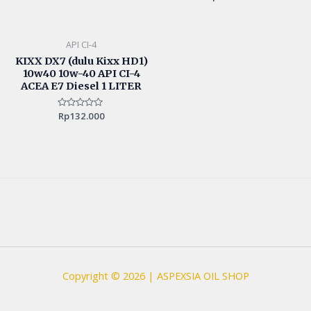
0
out
of
5
API CI-4
KIXX DX7 (dulu Kixx HD1)
10w40 10w-40 API CI-4
ACEA E7 Diesel 1 LITER
Rated
Rp
132.000
0
out
of
5
Copyright © 2026 | ASPEXSIA OIL SHOP