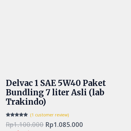
Delvac 1 SAE 5W40 Paket
Bundling 7 liter Asli (lab
Trakindo)
(
1
customer review)
Rated
1
5.00
Rp
1.100.000
Rp
1.085.000
out of 5
based on