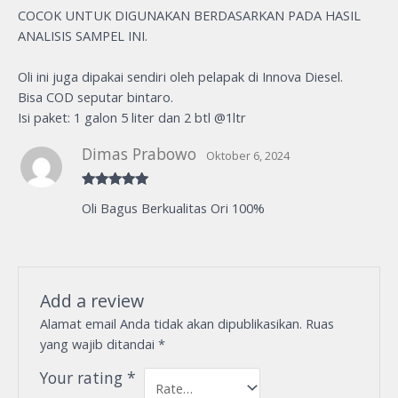
COCOK UNTUK DIGUNAKAN BERDASARKAN PADA HASIL
ANALISIS SAMPEL INI.
Oli ini juga dipakai sendiri oleh pelapak di Innova Diesel.
Bisa COD seputar bintaro.
Isi paket: 1 galon 5 liter dan 2 btl @1ltr
Dimas Prabowo
Oktober 6, 2024
Rated
5
out
Oli Bagus Berkualitas Ori 100%
of 5
Add a review
Alamat email Anda tidak akan dipublikasikan.
Ruas
yang wajib ditandai
*
Your rating
*