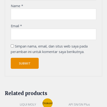
Name
*
Email
*
Simpan nama, email, dan situs web saya pada
peramban ini untuk komentar saya berikutnya.
Related products
Original
Current
Diskon!
LIQUI MOLY
API SN/SN Plus
price
price