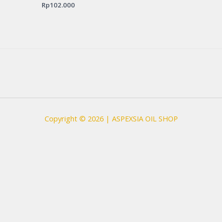
Rated
Rp
102.000
0
out
of
5
Copyright © 2026 | ASPEXSIA OIL SHOP