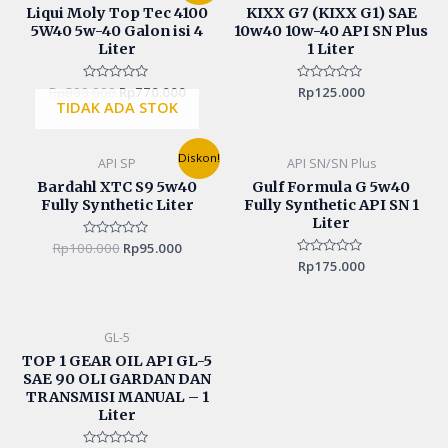
was:
is:
Liqui Moly Top Tec 4100
KIXX G7 (KIXX G1) SAE
Rp800.000.
Rp770.000.
5W40 5w-40 Galon isi 4
10w40 10w-40 API SN Plus
Liter
1 Liter
Rp
800.000
Rated
Rp
770.000
Rated
Rp
125.000
0
0
TIDAK ADA STOK
out
out
of
of
5
5
Original
Current
Diskon!
API SP
API SN/SN Plus
price
price
was:
is:
Bardahl XTC S9 5w40
Gulf Formula G 5w40
Rp100.000.
Rp95.000.
Fully Synthetic Liter
Fully Synthetic API SN 1
Liter
Rp
100.000
Rated
Rp
95.000
0
Rated
Rp
175.000
out
0
of
out
5
of
5
GL-5
TOP 1 GEAR OIL API GL-5
SAE 90 OLI GARDAN DAN
TRANSMISI MANUAL – 1
Liter