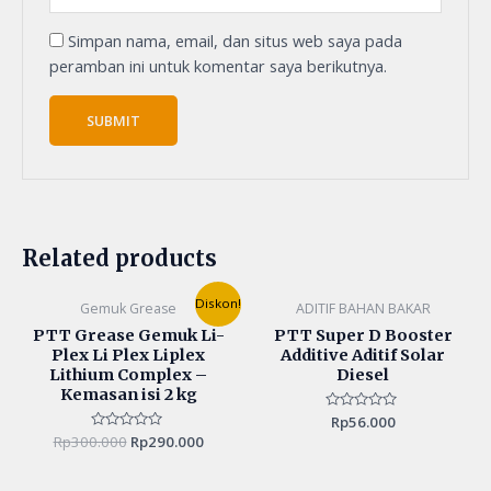
Simpan nama, email, dan situs web saya pada
peramban ini untuk komentar saya berikutnya.
Related products
Original
Current
Diskon!
Gemuk Grease
ADITIF BAHAN BAKAR
price
price
was:
is:
PTT Grease Gemuk Li-
PTT Super D Booster
Rp300.000.
Rp290.000.
Plex Li Plex Liplex
Additive Aditif Solar
Lithium Complex –
Diesel
Kemasan isi 2 kg
Rated
Rp
56.000
0
Rp
300.000
Rated
Rp
290.000
out
0
of
out
5
of