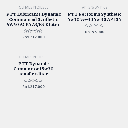
5
OLI MESIN DIESEL
API SN/SN Plus
PTT Lubricants Dynamic
PTT Performa Synthetic
Commonrail Synthetic
5w30 5w-30 5w 30 API SN
5W40 ACEA A3/B4 8 Liter
Rated
Rp
156.000
0
Rp
Rated
1.217.000
out
0
of
out
5
of
5
OLI MESIN DIESEL
PTT Dynamic
Commonrail 5w30
Bundle 8 liter
Rp
Rated
1.217.000
0
out
of
5