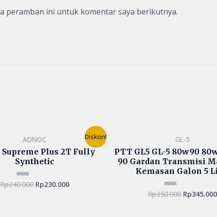
da peramban ini untuk komentar saya berikutnya.
Original
Current
Original
Diskon!
ADNOC
GL-5
price
price
price
was:
is:
was:
 Supreme Plus 2T Fully
PTT GL5 GL-5 80w90 80
Rp240.000.
Rp230.000.
Rp350.000
Synthetic
90 Gardan Transmisi M
Kemasan Galon 5 Li
Rp
240.000
Rp
230.000
Rated
0
Rp
350.000
Rp
345.000
Rated
out
0
of
out
5
of