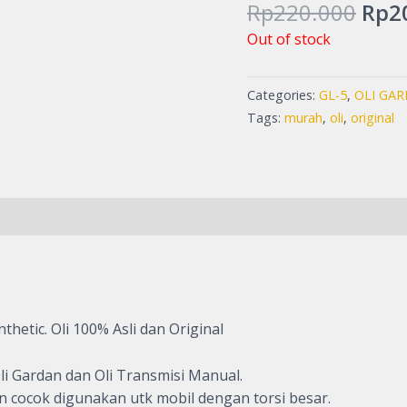
Rp22
Rp
220.000
Rp
2
Out of stock
Categories:
GL-5
,
OLI GA
Tags:
murah
,
oli
,
original
hetic. Oli 100% Asli dan Original
i Gardan dan Oli Transmisi Manual.
n cocok digunakan utk mobil dengan torsi besar.