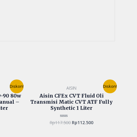
Current
Original
Current
Diskon!
Diskon!
AISIN
price
price
price
is:
was:
is:
w-90 80w
Aisin CFEx CVT Fluid Oli
.
Rp345.000.
Rp117.500.
Rp112.500.
anual –
Transmisi Matic CVT ATF Fully
ter
Synthetic 1 Liter
Rp
117.500
Rp
112.500
Rated
0
out
of