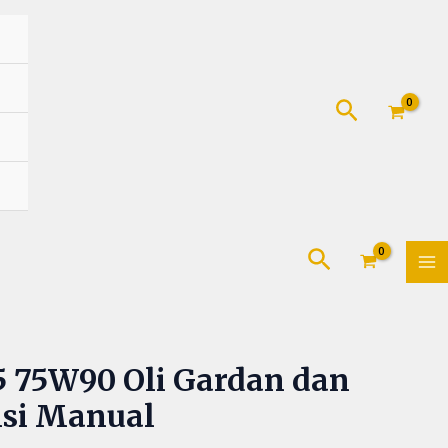
Cari
MA
Cari
M
inal
Current
5 75W90 Oli Gardan dan
e
price
isi Manual
:
is: