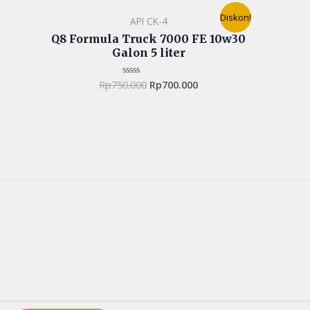
Original
Current
Diskon!
API CK-4
price
price
was:
is:
Q8 Formula Truck 7000 FE 10w30
Rp750.000.
Rp700.000.
Galon 5 liter
Rp
750.000
Rp
700.000
Rated
0
out
of
5