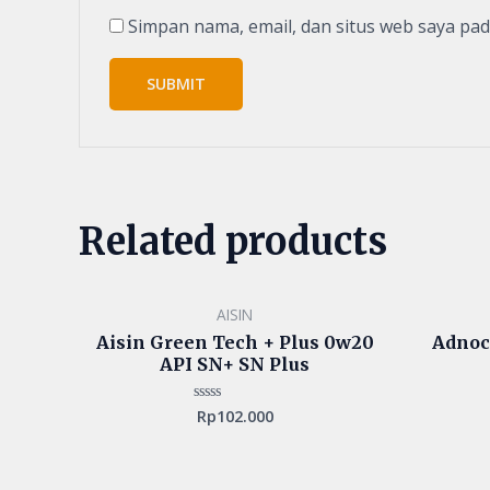
Simpan nama, email, dan situs web saya pa
Related products
AISIN
Aisin Green Tech + Plus 0w20
Adnoc
API SN+ SN Plus
Rp
102.000
Rated
0
out
of
5