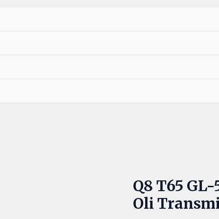
Orig
Q8 T65 GL-
pric
Oli Transm
was