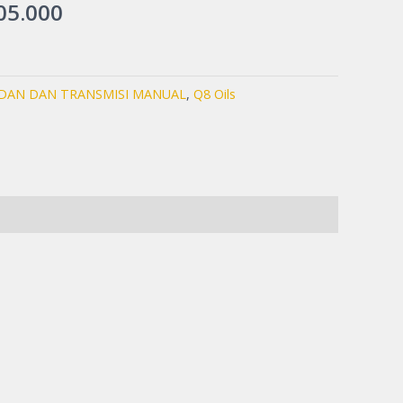
0.000.
Rp205.000.
05.000
RDAN DAN TRANSMISI MANUAL
,
Q8 Oils