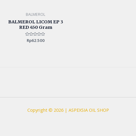
of
of
5
5
BALMEROL
BALMEROL LICOM EP 3
RED 450 Gram
Rated
Rp
62.500
0
out
of
5
Copyright © 2026 | ASPEXSIA OIL SHOP