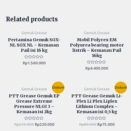
Related products
Gemuk Grease
Gemuk Grease
Pertamina Gemuk SGX-
Mobil Polyrex EM
NL SGX NL – Kemasan
Polyurea bearing motor
Pail isi 16 kg
listrik – Kemasan Pail
16kg
Rp
Rated
1.560.000
0
Rp
Rated
4.400.000
out
0
of
out
5
of
5
Original
Current
Original
Current
Diskon!
Diskon!
Gemuk Grease
Gemuk Grease
price
price
price
price
was:
is:
was:
is:
PTT Grease Gemuk EP
PTT Grease Gemuk Li-
Rp235.000.
Rp220.000.
Rp80.000.
Rp75.000
Grease Extreme
Plex Li Plex Liplex
Pressure NLGI 3 –
Lithium Complex –
Kemasan isi 2kg
Kemasan isi 0,5 kg
Rp
235.000
Rated
Rp
220.000
Rp
80.000
Rated
Rp
75.000
0
0
out
out