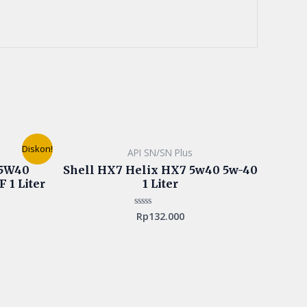
Current
Diskon!
API SN/SN Plus
price
is:
 5W40
Shell HX7 Helix HX7 5w40 5w-40
.
Rp175.000.
 1 Liter
1 Liter
Rp
132.000
Rated
0
out
of
5