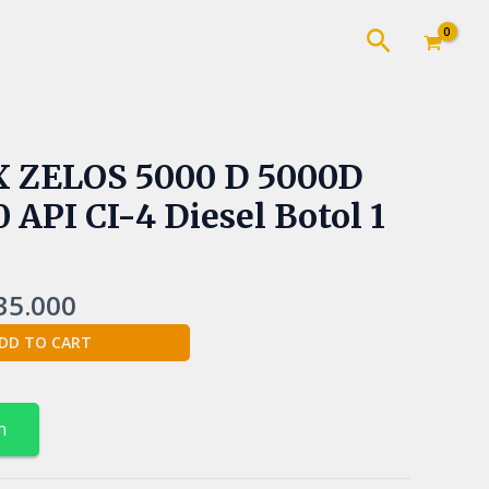
Cari
inal
Current
ZELOS 5000 D 5000D
e
price
API CI-4 Diesel Botol 1
:
is:
0.000.
Rp135.000.
35.000
DD TO CART
n