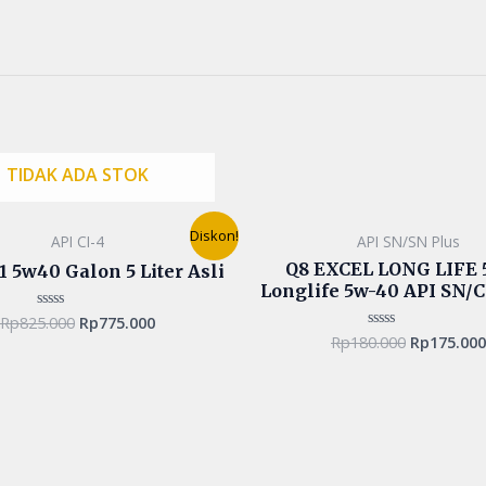
TIDAK ADA STOK
Original
Current
Original
Diskon!
API CI-4
API SN/SN Plus
price
price
price
was:
is:
was:
Q8 EXCEL LONG LIFE
1 5w40 Galon 5 Liter Asli
Rp825.000.
Rp775.000.
Rp180.000
Longlife 5w-40 API SN/CF
Rp
825.000
Rp
775.000
Rated
0
Rp
180.000
Rp
175.000
Rated
out
0
of
out
5
of
5