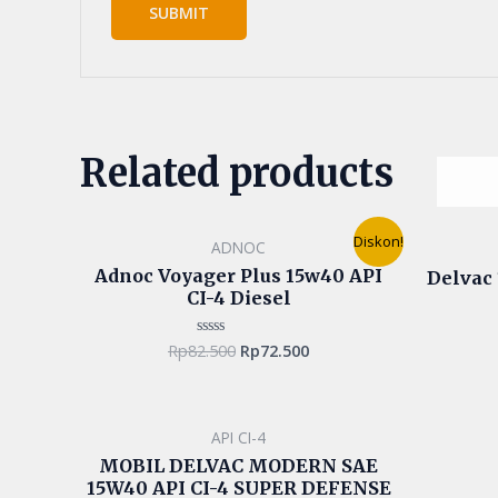
Related products
Original
Current
Diskon!
ADNOC
price
price
was:
is:
Adnoc Voyager Plus 15w40 API
Delvac 
Rp82.500.
Rp72.500.
CI-4 Diesel
Rp
82.500
Rp
72.500
Rated
0
out
of
5
API CI-4
MOBIL DELVAC MODERN SAE
15W40 API CI-4 SUPER DEFENSE