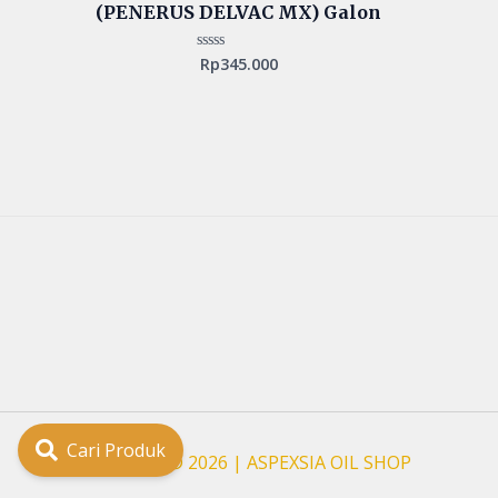
(PENERUS DELVAC MX) Galon
Rp
345.000
Rated
0
out
of
5
Cari Produk
Copyright © 2026 | ASPEXSIA OIL SHOP