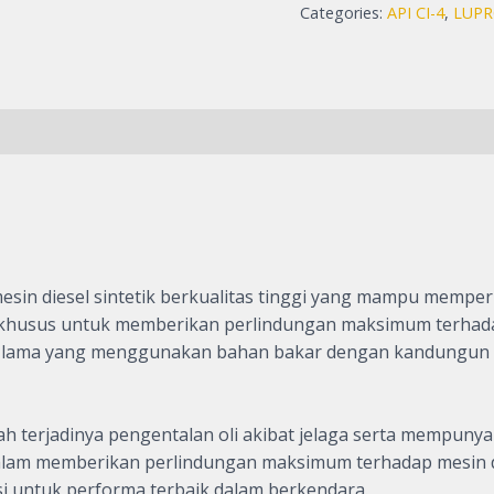
Botol
Categories:
API CI-4
,
LUP
1
Liter
quantity
 diesel sintetik berkualitas tinggi yang mampu memperpan
 khusus untuk memberikan perlindungan maksimum terhadap 
an lama yang menggunakan bahan bakar dengan kandungun ren
jadinya pengentalan oli akibat jelaga serta mempunyai k
dalam memberikan perlindungan maksimum terhadap mesin d
si untuk performa terbaik dalam berkendara.